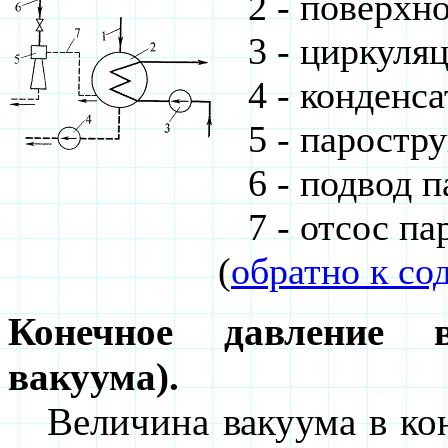
2 - поверхно
3 - циркуляц
4 - конденса
5 - паростру
6 - подвод па
7 - отсос па
(
обратно к с
Конечное давление в
вакуума).
Величина вакуума в кон