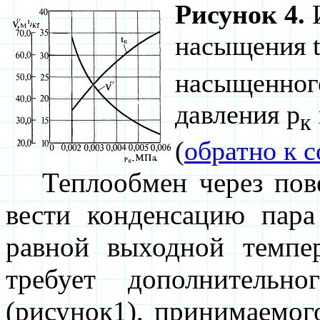
Рисунок 4.
И
насыщения 
насыщенного
давления р
к
(
обратно к 
Теплообмен через повер
вести конденсацию пара
равной выходной темпе
требует дополнительн
(рисунок1), принимаемого