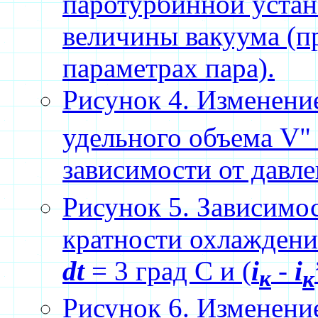
паротурбинной устан
величины вакуума (п
параметрах пара).
Рисунок 4. Изменени
удельного объема V"
зависимости от давле
Рисунок 5. Зависимос
кратности охлаждени
dt
= 3 град С и (
i
-
i
к
к
Рисунок 6. Изменение