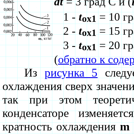
dt
= 3 град С и (
1 -
t
= 10 гр
ox1
2 -
t
= 15 гр
ox1
3 -
t
= 20 г
ox1
(
обратно к сод
Из
рисунка 5
следуе
охлаждения сверх значени
так при этом теорети
конденсаторе изменяет
кратность охлаждения
m