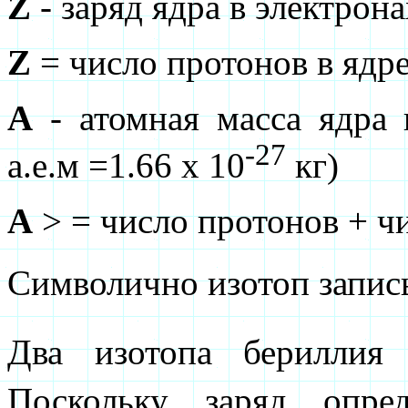
Z
- заряд ядра в электрона
Z
= число протонов в ядр
A
- атомная масса ядра 
-27
а.е.м =1.66 x 10
кг)
А
> = число протонов + ч
Символично изотоп запис
Два изотопа бериллия
Поскольку заряд опре