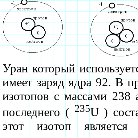
Уран который используетс
имеет заряд ядра 92. В п
изотопов с массами 238 а
235
последнего (
U ) сост
этот изотоп является